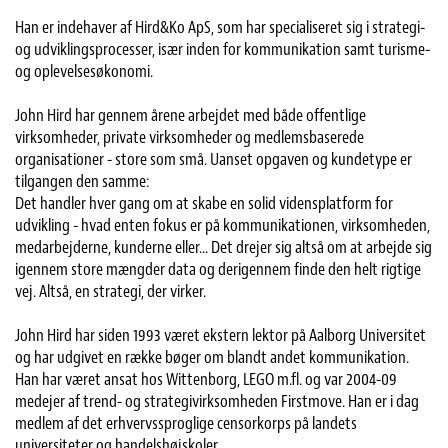
Han er indehaver af Hird&Ko ApS, som har specialiseret sig i strategi-
og udviklingsprocesser, især inden for kommunikation samt turisme-
og oplevelsesøkonomi.
John Hird har gennem årene arbejdet med både offentlige
virksomheder, private virksomheder og medlemsbaserede
organisationer - store som små. Uanset opgaven og kundetype er
tilgangen den samme:
Det handler hver gang om at skabe en solid vidensplatform for
udvikling - hvad enten fokus er på kommunikationen, virksomheden,
medarbejderne, kunderne eller... Det drejer sig altså om at arbejde sig
igennem store mængder data og derigennem finde den helt rigtige
vej. Altså, en strategi, der virker.
John Hird har siden 1993 været ekstern lektor på Aalborg Universitet
og har udgivet en række bøger om blandt andet kommunikation.
Han har været ansat hos Wittenborg, LEGO m.fl. og var 2004-09
medejer af trend- og strategivirksomheden Firstmove. Han er i dag
medlem af det erhvervssproglige censorkorps på landets
universiteter og handelshøjskoler.